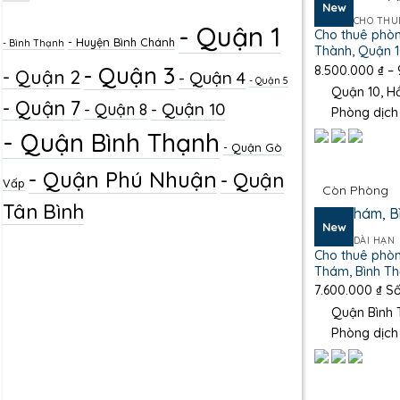
New
PHÒNG CHO THU
Quận 1
Cho thuê phòn
Huyện Bình Chánh
Bình Thạnh
Thành, Quận 
Quận 3
8.500.000
₫
–
Quận 2
Quận 4
Quận 5
Quận 10, Hồ
Quận 7
Quận 10
Quận 8
Phòng dịch
Quận Bình Thạnh
Quận Gò
Quận Phú Nhuận
Quận
Vấp
Còn Phòng
Tân Bình
New
PHÒNG DÀI HẠN
Cho thuê phò
Thám, Bình T
7.600.000
₫
Số
Quận Bình T
Phòng dịch