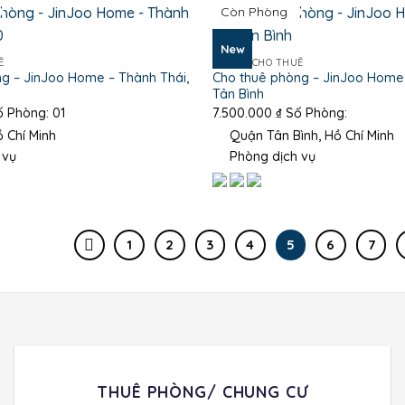
Còn Phòng
New
Ê
PHÒNG CHO THUÊ
g – JinJoo Home – Thành Thái,
Cho thuê phòng – JinJoo Home 
Tân Bình
 Phòng: 01
7.500.000
₫
Số Phòng:
 Chí Minh
Quận Tân Bình, Hồ Chí Minh
 vụ
Phòng dịch vụ
1
2
3
4
5
6
7
THUÊ PHÒNG/ CHUNG CƯ