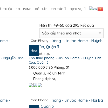
ỚI THIỆU
CO-LIVING
ĐỐI TÁC
TIN TỨC
DỊCH VỤ
Hiển thị 49–60 của 295 kết quả
Còn Phòng
New
PHÒNG DÀI HẠN
 – Nguyễn Đình
Cho thuê phòng – JinJoo Home – Huỳnh Tịnh
Của, Quận 3
6.000.000
₫
Số Phòng: 01
Quận 3, Hồ Chí Minh
Phòng dịch vụ
Còn Phòng