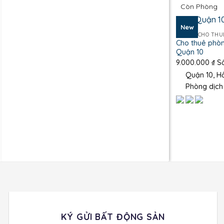
Còn Phòng
New
PHÒNG CHO THU
Cho thuê phòn
Quận 10
9.000.000
₫
Số
Quận 10, Hồ
Phòng dịch
KÝ GỬI BẤT ĐỘNG SẢN