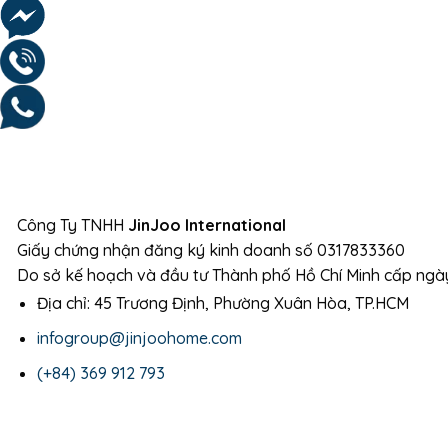
Công Ty TNHH
JinJoo International
Giấy chứng nhận đăng ký kinh doanh số 0317833360
Do sở kế hoạch và đầu tư Thành phố Hồ Chí Minh cấp ng
Địa chỉ: 45 Trương Định, Phường Xuân Hòa, TP.HCM
infogroup@jinjoohome.com
(+84) 369 912 793