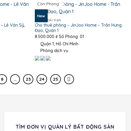
Còn Phòng
New
PHÒNG DÀI HẠN
– Lê Văn Sỹ,
Cho thuê phòng – JinJoo Home – Trần Hưng
Đạo, Quận 1
8.500.000
₫
Số Phòng: 01
Quận 1, Hồ Chí Minh
Phòng dịch vụ
8
…
23
24
25
TÌM ĐƠN VỊ QUẢN LÝ BẤT ĐỘNG SẢN