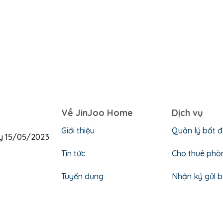
Về JinJoo Home
Dịch vụ
Giới thiệu
Quản lý bất 
ày 15/05/2023
Tin tức
Cho thuê phò
Tuyển dụng
Nhận ký gửi 