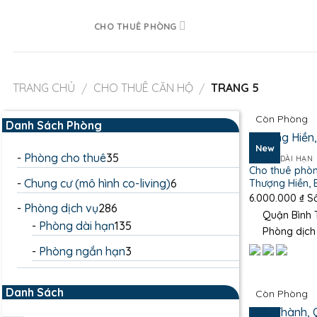
Skip
to
CHO THUÊ PHÒNG
content
TRANG CHỦ
CHO THUÊ CĂN HỘ
TRANG 5
/
/
Còn Phòng
Danh Sách Phòng
New
35
Phòng cho thuê
35
PHÒNG DÀI HẠN
Cho thuê phò
sản
6
Chung cư (mô hình co-living)
6
Thượng Hiền, 
phẩm
6.000.000
₫
Số
sản
286
Phòng dịch vụ
286
Quận Bình T
phẩm
sản
135
Phòng dài hạn
135
Phòng dịch
phẩm
sản
3
Phòng ngắn hạn
3
phẩm
sản
phẩm
Danh Sách
Còn Phòng