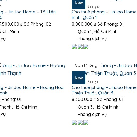
New
Ê
PHÒNG DÀI HẠN
g – JinJoo Home – Tô Hiến
Cho thuê phòng – JinJoo Home
10
Bình, Quận 1
Khoảng
9.500.000
₫
Số Phòng: 02
8.000.000
₫
Số Phòng: 01
giá:
 Chí Minh
Quận 1, Hồ Chí Minh
từ
 vụ
Phòng dịch vụ
8.500.000 ₫
đến
9.500.000 ₫
Còn Phòng
New
PHÒNG DÀI HẠN
ng – JinJoo Home – Hoàng Hoa
Cho thuê phòng – JinJoo Home
hạnh
Thiện Thuật, Quận 3
 Phòng: 01
8.300.000
₫
Số Phòng: 01
hạnh, Hồ Chí Minh
Quận 3, Hồ Chí Minh
 vụ
Phòng dịch vụ