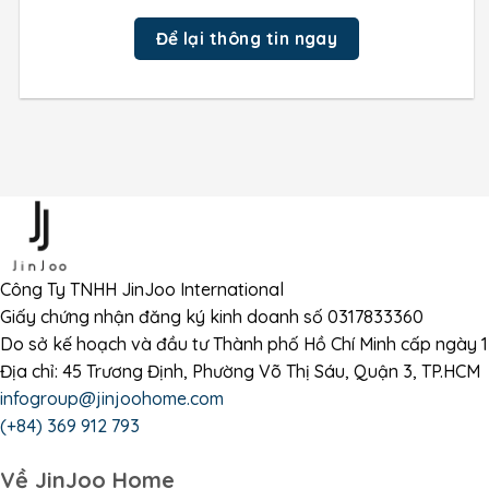
Để lại thông tin ngay
Công Ty TNHH JinJoo International
Giấy chứng nhận đăng ký kinh doanh số 0317833360
Do sở kế hoạch và đầu tư Thành phố Hồ Chí Minh cấp ngày
Địa chỉ: 45 Trương Định, Phường Võ Thị Sáu, Quận 3, TP.HCM
infogroup@jinjoohome.com
(+84) 369 912 793
Về JinJoo Home