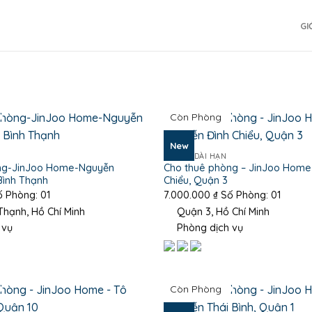
GI
Còn Phòng
New
PHÒNG DÀI HẠN
ng-JinJoo Home-Nguyễn
Cho thuê phòng – JinJoo Home
Bình Thạnh
Chiểu, Quận 3
 Phòng: 01
7.000.000
₫
Số Phòng: 01
hạnh, Hồ Chí Minh
Quận 3, Hồ Chí Minh
 vụ
Phòng dịch vụ
Còn Phòng