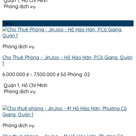
Quận 1, Hồ Chí Minh
từ
Phòng dịch vụ
12.000.000 ₫
đến
13.000.000 ₫
New
Phòng dịch vụ
Cho Thuê Phòng – JinJoo – Hồ Hảo Hớn, P.Cô Giang, Quận
1
Khoảng
6.000.000
₫
–
7.500.000
₫
Số Phòng: 02
giá:
Quận 1, Hồ Chí Minh
từ
Phòng dịch vụ
6.000.000 ₫
đến
7.500.000 ₫
Phòng dịch vụ