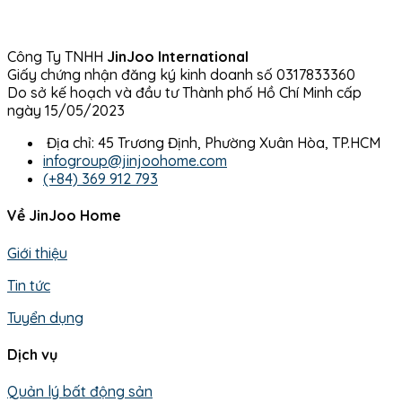
Công Ty TNHH
JinJoo International
Giấy chứng nhận đăng ký kinh doanh số 0317833360
Do sở kế hoạch và đầu tư Thành phố Hồ Chí Minh cấp
ngày 15/05/2023
Địa chỉ: 45 Trương Định, Phường Xuân Hòa, TP.HCM
infogroup@jinjoohome.com
(+84) 369 912 793
Về JinJoo Home
Giới thiệu
Tin tức
Tuyển dụng
Dịch vụ
Quản lý bất động sản