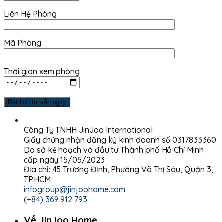
Liên Hệ Phòng
Mã Phòng
Thời gian xem phòng
Công Ty TNHH JinJoo International
Giấy chứng nhận đăng ký kinh doanh số 0317833360
Do sở kế hoạch và đầu tư Thành phố Hồ Chí Minh
cấp ngày 15/05/2023
Địa chỉ: 45 Trương Định, Phường Võ Thị Sáu, Quận 3,
TP.HCM
infogroup@jinjoohome.com
(+84) 369 912 793
Về JinJoo Home