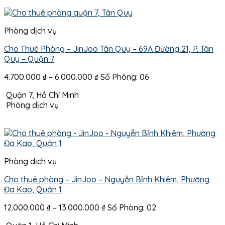
Phòng dịch vụ
Cho Thuê Phòng – JinJoo Tân Quy – 69A Đường 21, P. Tân
Quy – Quận 7
Khoảng
4.700.000
₫
–
6.000.000
₫
Số Phòng: 06
giá:
Quận 7, Hồ Chí Minh
từ
Phòng dịch vụ
4.700.000 ₫
đến
6.000.000 ₫
Phòng dịch vụ
Cho thuê phòng – JinJoo – Nguyễn Bỉnh Khiêm, Phường
Đa Kao, Quận 1
Khoảng
12.000.000
₫
–
13.000.000
₫
Số Phòng: 02
giá: