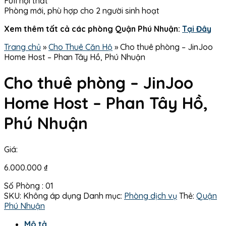
Full nội thất
Phòng mới, phù hợp cho 2 người sinh hoạt
Xem thêm tất cả các phòng Quận Phú Nhuận:
Tại Đây
Trang chủ
»
Cho Thuê Căn Hộ
»
Cho thuê phòng – JinJoo
Home Host – Phan Tây Hồ, Phú Nhuận
Cho thuê phòng – JinJoo
Home Host – Phan Tây Hồ,
Phú Nhuận
Giá:
6.000.000
₫
Số Phòng : 01
SKU:
Không áp dụng
Danh mục:
Phòng dịch vụ
Thẻ:
Quận
Phú Nhuận
Mô tả