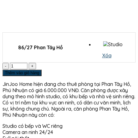
86/27 Phan Tây Hồ
Xóa
Số
lượng
Thêm vào giỏ hàng
JinJoo Home hiện đang cho thuê phòng tại Phan Tây Hồ,
Phú Nhuận có giá 6.000.000 VNĐ. Căn phòng được xây
dựng theo mô hình studio, có khu bếp và nhà vệ sinh riêng.
Có vị trí nằm tại khu vực an ninh, có dân cư văn minh, lịch
sự, không chung chủ. Ngoài ra, căn phòng Phan Tây Hồ,
Phú Nhuận này còn có:
Studio có bếp và WC riêng
Camera an ninh 24/24