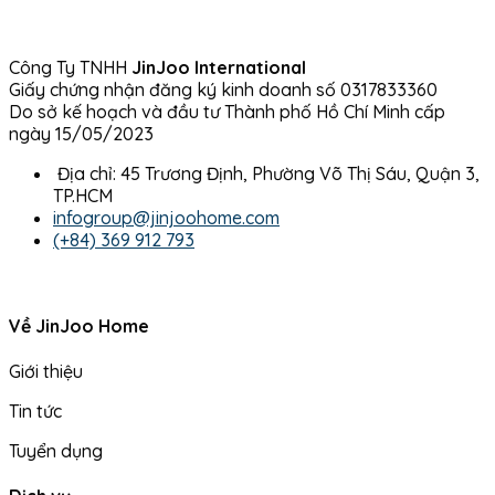
Công Ty TNHH
JinJoo International
Giấy chứng nhận đăng ký kinh doanh số 0317833360
Do sở kế hoạch và đầu tư Thành phố Hồ Chí Minh cấp
ngày 15/05/2023
Địa chỉ: 45 Trương Định, Phường Võ Thị Sáu, Quận 3,
TP.HCM
infogroup@jinjoohome.com
(+84) 369 912 793
Về JinJoo Home
Giới thiệu
Tin tức
Tuyển dụng