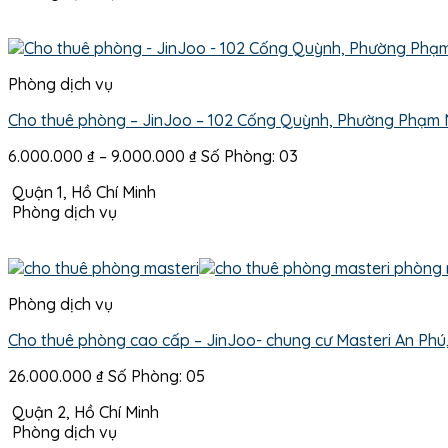
đến
6.700.000 ₫
Phòng dịch vụ
Cho thuê phòng – JinJoo – 102 Cống Quỳnh, Phường Phạm 
Khoảng
6.000.000
₫
–
9.000.000
₫
Số Phòng: 03
giá:
Quận 1, Hồ Chí Minh
từ
Phòng dịch vụ
6.000.000 ₫
đến
9.000.000 ₫
Phòng dịch vụ
Cho thuê phòng cao cấp – JinJoo- chung cư Masteri An Phú
26.000.000
₫
Số Phòng: 05
Quận 2, Hồ Chí Minh
Phòng dịch vụ