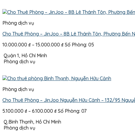
Phòng dịch vụ
Cho Thuê Phòng – JinJoo – 8B Lê Thánh Tôn, Phường Bến N
Khoảng
10.000.000
₫
–
15.000.000
₫
Số Phòng: 05
giá:
Quận 1, Hồ Chí Minh
từ
Phòng dịch vụ
10.000.000 ₫
đến
15.000.000 ₫
Phòng dịch vụ
Cho Thuê Phòng – JinJoo Nguyễn Hữu Cảnh – 132/95 Nguyễ
Khoảng
5.100.000
₫
–
6.100.000
₫
Số Phòng: 07
giá:
Q.Bình Thạnh, Hồ Chí Minh
từ
Phòng dịch vụ
5.100.000 ₫
đến