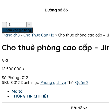
Đường số 66
Số
lượng
Thêm vào giỏ hàng
Trang chủ
»
Cho Thuê Căn Hộ
»
Cho thuê phòng cao cấp – Ji
Cho thuê phòng cao cấp – Ji
Giá:
18.500.000
₫
Số Phòng : 012
SKU:
0012
Danh mục:
Phòng dịch vụ
Thẻ:
Quận 2
Mô tả
THÔNG TIN CHI TIẾT
Bãi đỗ xe