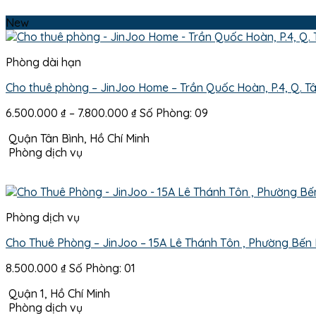
6.100.000 ₫
New
Phòng dài hạn
Cho thuê phòng – JinJoo Home – Trần Quốc Hoàn, P.4, Q. Tâ
Khoảng
6.500.000
₫
–
7.800.000
₫
Số Phòng: 09
giá:
Quận Tân Bình, Hồ Chí Minh
từ
Phòng dịch vụ
6.500.000 ₫
đến
7.800.000 ₫
Phòng dịch vụ
Cho Thuê Phòng – JinJoo – 15A Lê Thánh Tôn , Phường Bến
8.500.000
₫
Số Phòng: 01
Quận 1, Hồ Chí Minh
Phòng dịch vụ