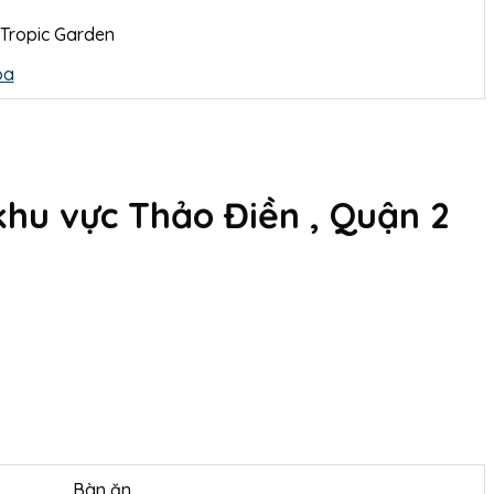
óa
khu vực Thảo Điền , Quận 2
Bàn ăn