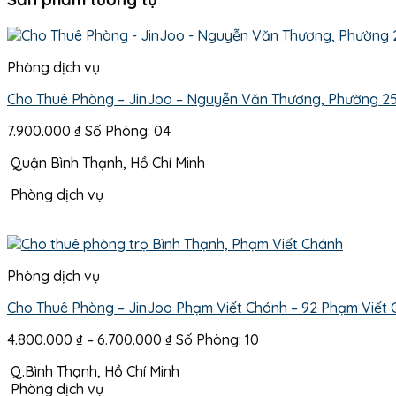
Phòng dịch vụ
Cho Thuê Phòng – JinJoo – Nguyễn Văn Thương, Phường 25
7.900.000
₫
Số Phòng: 04
Quận Bình Thạnh, Hồ Chí Minh
Phòng dịch vụ
Phòng dịch vụ
Cho Thuê Phòng – JinJoo Phạm Viết Chánh – 92 Phạm Viết C
Khoảng
4.800.000
₫
–
6.700.000
₫
Số Phòng: 10
giá:
Q.Bình Thạnh, Hồ Chí Minh
từ
Phòng dịch vụ
4.800.000 ₫