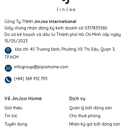
Công Ty TNHH
JinJoo International
Giấy chứng nhận đăng ký kinh doanh số 0317833360
Do sở kế hoạch và đầu tư Thành phố Hồ Chí Minh cấp ngày
15/05/2023
Địa chỉ: 45 Trương Định, Phường Võ Thị Sáu, Quận 3,
TP.HCM
infogroup@jinjoohome.com
(+84) 369 912 793
Về JinJoo Home
Dịch vụ
Giới thiệu
Quản lý bất động sản
Tin tức
Cho thuê phòng
Tuyển dụng
Nhận ký gửi bất động sản