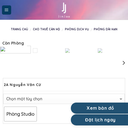
Skip
to
content
TRANG CHỦ
CHO THUÊ CĂN HỘ
PHÒNG DỊCH VỤ
PHÒNG DÀI HẠN
/
/
/
Còn Phòng
2A Nguyễn Văn Cừ
Xem bản đồ
Phòng Studio
Đặt lịch ngay