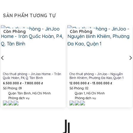
SẢN PHẨM TƯƠNG TỰ
Còn Phòng
Còn Phòng
Cho thuê phòng – JinJoo Home – Trần
Cho thuê phòng – JinJoo – Nguyễn
Quốc Hoàn, P.4, Q. Tân Bình
Bỉnh Khiêm, Phường Đa Kao, Quận 1
Khoảng
Khoảng
6.500.000
₫
–
7.800.000
₫
12.000.000
₫
–
13.000.000
₫
giá:
giá:
Số Phòng: 09
Số Phòng: 02
từ
từ
6.500.000 ₫
12.000.000 ₫
Quận Tân Bình, Hồ Chí Minh
Quận 1, Hồ Chí Minh
đến
đến
7.800.000 ₫
13.000.000 ₫
Phòng dịch vụ
Phòng dịch vụ