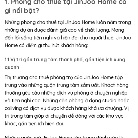
1. Phòng cho thuê tại JinJoo Home có
gì nổi bật?
Những phòng cho thuê tại JinJoo Home luôn nằm trong
những dự án được đánh giá cao về chất lượng. Mang
đến lối sống tiện nghi và hiện đại cho người thuê, JinJoo
Home có điểm gì thu hút khách hàng:
1.1 Vị trí gần trung tâm thành phố, gần tiện ích xung
quanh
Thị trường cho thuê phòng trọ của JinJoo Home tập
trung vào những quận trung tâm sầm uất. Khách hàng
thường yêu cầu những dịch vụ phòng ở chuyên nghiệp
và tiện nghi cao. Những căn phòng ở dạng studio hoặc
coliving có dịch vụ được khách hàng khá ưa chuộng. Vị
trí trung tâm giúp di chuyển dễ dàng với các khu vực
khác, gần tiện ích hiện đại.
Những quận mà JinJoo Home tập trung đánh vào là