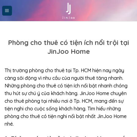
Skip
to
content
Phòng cho thuê có tiện ích nổi trội tại
JinJoo Home
Thị trường phòng cho thuê tại Tp. HCM hiện nay ngày
càng sôi động vì nhu cầu của người thuê tăng nhanh.
Những phòng cho thuê có tiện ích nổi bật nhanh chóng
thu hút sự chú ý của khách hàng. JinJoo Home chuyên
cho thuê phòng tại nhiều nơi ở Tp. HCM, mang đến sự
tiện nghi cho cuộc sống khách hàng. Tìm hiểu những
phòng cho thuê có tiện nghi nổi bật nhất JinJoo Home
nhé.