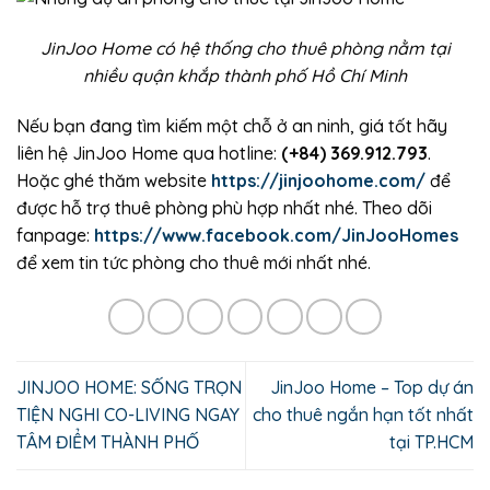
JinJoo Home có hệ thống cho thuê phòng nằm tại
nhiều quận khắp thành phố Hồ Chí Minh
Nếu bạn đang tìm kiếm một chỗ ở an ninh, giá tốt hãy
liên hệ JinJoo Home qua hotline:
(+84) 369.912.793
.
Hoặc ghé thăm website
https://jinjoohome.com/
để
được hỗ trợ thuê phòng phù hợp nhất nhé. Theo dõi
fanpage:
https://www.facebook.com/JinJooHomes
để xem tin tức phòng cho thuê mới nhất nhé.
JINJOO HOME: SỐNG TRỌN
JinJoo Home – Top dự án
TIỆN NGHI CO-LIVING NGAY
cho thuê ngắn hạn tốt nhất
TÂM ĐIỂM THÀNH PHỐ
tại TP.HCM