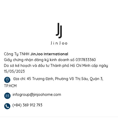
Công Ty TNHH
JinJoo International
Giấy chứng nhận đăng ký kinh doanh số 0317833360
Do sở kế hoạch và đầu tư Thành phố Hồ Chí Minh cấp ngày
15/05/2023
Địa chỉ: 45 Trương Định, Phường Võ Thị Sáu, Quận 3,
TP.HCM
infogroup@jinjoohome.com
(+84) 369 912 793