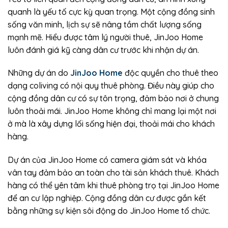
quanh là yếu tố cực kỳ quan trọng. Một cộng đồng sinh
sống văn minh, lịch sự sẽ nâng tầm chất lượng sống
mạnh mẽ. Hiểu được tâm lý người thuê, JinJoo Home
luôn đánh giá kỹ càng dân cư trước khi nhận dự án.
Những dự án do
JinJoo Home
độc quyền cho thuê theo
dạng coliving có nội quy thuê phòng. Điều này giúp cho
cộng đồng dân cư có sự tôn trọng, đảm bảo nơi ở chung
luôn thoải mái. JinJoo Home không chỉ mang lại một nơi
ở mà là xây dựng lối sống hiện đại, thoải mái cho khách
hàng.
Dự án của JinJoo Home có camera giám sát và khóa
vân tay đảm bảo an toàn cho tài sản khách thuê. Khách
hàng có thể yên tâm khi thuê phòng trọ tại JinJoo Home
để an cư lập nghiệp. Cộng đồng dân cư được gắn kết
bằng những sự kiện sôi động do JinJoo Home tổ chức.