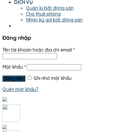
DỊCH VỤ
Quản lý bất động sản
Cho thuê phòng
Nhận ký gửi bất động sản
Đăng nhập
Tên tài khoản hoặc địa chỉ email
*
Mật khẩu
*
Ghi nhớ mật khẩu
Đăng nhập
Quên mật khẩu?