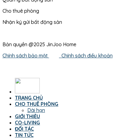
Cho thuê phòng
Nhận ký gửi bất động sản
Bản quyền @2025 JinJoo Home
Chính sách bảo mật
Chính sách điều khoản
TRANG CHỦ
CHO THUÊ PHÒNG
Dài hạn
GIỚI THIỆU
CO-LIVING
ĐỐI TÁC
TIN TỨC