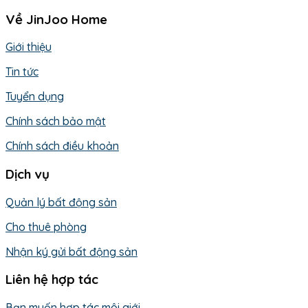
Về JinJoo Home
Giới thiệu
Tin tức
Tuyển dụng
Chính sách bảo mật
Chính sách điều khoản
Dịch vụ
Quản lý bất động sản
Cho thuê phòng
Nhận ký gửi bất động sản
Liên hệ hợp tác
Bạn muốn hợp tác môi giới