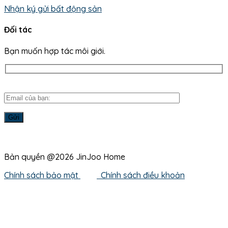
Nhận ký gửi bất động sản
Đối tác
Bạn muốn hợp tác môi giới.
Bản quyền @2026 JinJoo Home
Chính sách bảo mật
Chính sách điều khoản