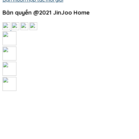
Bản quyền @2021 JinJoo Home