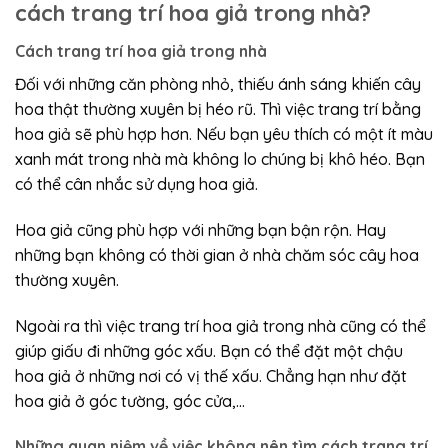
cách trang trí hoa giả trong nhà?
Cách trang trí hoa giả trong nhà
Đối với những căn phòng nhỏ, thiếu ánh sáng khiến cây
hoa thật thường xuyên bị héo rũ. Thì việc trang trí bằng
hoa giả sẽ phù hợp hơn. Nếu bạn yêu thích có một ít màu
xanh mát trong nhà mà không lo chúng bị khô héo. Bạn
có thể cân nhắc sử dụng hoa giả.
Hoa giả cũng phù hợp với những bạn bận rộn. Hay
những bạn không có thời gian ở nhà chăm sóc cây hoa
thường xuyên.
Ngoài ra thì việc trang trí hoa giả trong nhà cũng có thể
giúp giấu đi những góc xấu. Bạn có thể đặt một chậu
hoa giả ở những nơi có vị thế xấu. Chẳng hạn như đặt
hoa giả ở góc tường, góc cửa,…
Những quan niệm về việc không nên tìm cách trang trí