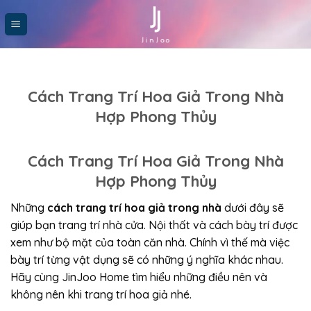
Skip
to
content
Cách Trang Trí Hoa Giả Trong Nhà
Hợp Phong Thủy
Cách Trang Trí Hoa Giả Trong Nhà
Hợp Phong Thủy
Những
cách trang trí hoa giả trong nhà
dưới đây sẽ
giúp bạn trang trí nhà cửa. Nội thất và cách bày trí được
xem như bộ mặt của toàn căn nhà. Chính vì thế mà việc
bày trí từng vật dụng sẽ có những ý nghĩa khác nhau.
Hãy cùng JinJoo Home tìm hiểu những điều nên và
không nên khi trang trí hoa giả nhé.