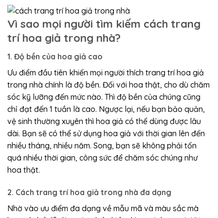
Vì sao mọi người tìm kiếm cách trang
trí hoa giả trong nhà?
1. Độ bền của hoa giả cao
Ưu điểm đầu tiên khiến mọi người thích trang trí hoa giả
trong nhà chính là độ bền. Đối với hoa thật, cho dù chăm
sóc kỹ lưỡng đến mức nào. Thì độ bền của chúng cũng
chỉ đạt đến 1 tuần là cao. Ngược lại, nếu bạn bảo quản,
vệ sinh thường xuyên thì hoa giả có thể dùng được lâu
dài. Bạn sẽ có thể sử dụng hoa giả với thời gian lên đến
nhiều tháng, nhiều năm. Song, bạn sẽ không phải tốn
quá nhiều thời gian, công sức để chăm sóc chúng như
hoa thật.
2. Cách trang trí hoa giả trong nhà đa dạng
Nhờ vào ưu điểm đa dạng về mẫu mã và màu sắc mà