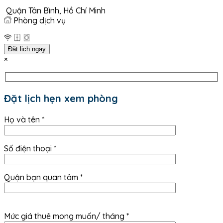
giá:
Quận Tân Bình, Hồ Chí Minh
từ
Phòng dịch vụ
6.500.000 ₫
đến
7.800.000 ₫
Đặt lịch ngay
×
Đặt lịch hẹn xem phòng
Họ và tên *
Số điện thoại *
Quận bạn quan tâm *
Mức giá thuê mong muốn/ tháng *