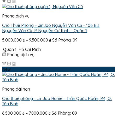
Phòng dịch vụ
Cho Thuê Phòng – JinJoo Nguyễn Văn Cừ – 106 Bis
Nguyễn Văn Cừ, P. Nguyễn Cư Trinh – Quận 1
Khoảng
5.000.000
₫
–
9.500.000
₫
Số Phòng: 09
giá:
Quận 1, Hồ Chí Minh
từ
Phòng dịch vụ
5.000.000 ₫
đến
9.500.000 ₫
New
Phòng dài hạn
Cho thuê phòng – JinJoo Home – Trần Quốc Hoàn, P.4, Q.
Tân Bình
Khoảng
6.500.000
₫
–
7.800.000
₫
Số Phòng: 09