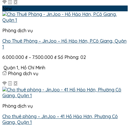
8.500.000 ₫
New
Phòng dịch vụ
Cho Thuê Phòng – JinJoo – Hồ Hảo Hớn, P.Cô Giang, Quận
1
Khoảng
6.000.000
₫
–
7.500.000
₫
Số Phòng: 02
giá:
Quận 1, Hồ Chí Minh
từ
Phòng dịch vụ
6.000.000 ₫
đến
7.500.000 ₫
Phòng dịch vụ
Cho thuê phòng – JinJoo – 41 Hồ Hảo Hớn, Phường Cô
Giang, Quận 1