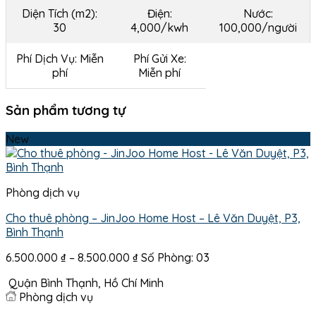
Diện Tích (m2):
Điện:
Nước:
30
4,000/kwh
100,000/người
Phí Dịch Vụ: Miễn
Phí Gửi Xe:
phí
Miễn phí
Sản phẩm tương tự
New
Phòng dịch vụ
Cho thuê phòng – JinJoo Home Host – Lê Văn Duyệt, P3,
Bình Thạnh
Khoảng
6.500.000
₫
–
8.500.000
₫
Số Phòng: 03
giá:
Quận Bình Thạnh, Hồ Chí Minh
từ
Phòng dịch vụ
6.500.000 ₫
đến