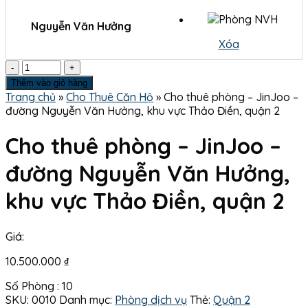
Nguyễn Văn Hưởng
Xóa
Số
lượng
Thêm vào giỏ hàng
Trang chủ
»
Cho Thuê Căn Hộ
»
Cho thuê phòng – JinJoo –
đường Nguyễn Văn Hưởng, khu vực Thảo Điền, quận 2
Cho thuê phòng – JinJoo –
đường Nguyễn Văn Hưởng,
khu vực Thảo Điền, quận 2
Giá:
10.500.000
₫
Số Phòng : 10
SKU:
0010
Danh mục:
Phòng dịch vụ
Thẻ:
Quận 2