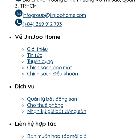
3, TP.HCM
infogroup@jinjoohome.com
(+84) 369 912 793
Về JinJoo Home
Giới thiệu
Tin tức
Tuyển dụng
Chính sách bảo mật
Chính sách điều khoản
Dịch vụ
Quản lý bất động sản
Cho thuê phòng
Nhận ký gửi bất động sản
Liên hệ hợp tác
Bạn muốn hợp tác môi giới