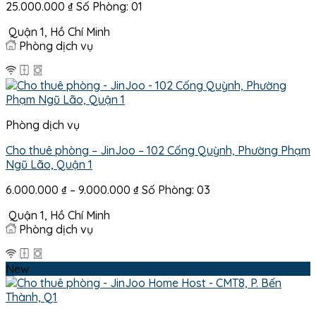
25.000.000
₫
Số Phòng: 01
Quận 1, Hồ Chí Minh
Phòng dịch vụ
Phòng dịch vụ
Cho thuê phòng – JinJoo – 102 Cống Quỳnh, Phường Phạm
Ngũ Lão, Quận 1
Khoảng
6.000.000
₫
–
9.000.000
₫
Số Phòng: 03
giá:
Quận 1, Hồ Chí Minh
từ
Phòng dịch vụ
6.000.000 ₫
đến
9.000.000 ₫
New