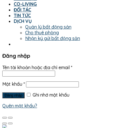
CO-LIVING
ĐỐI TÁC
TIN TỨC
DỊCH VỤ
Quản lý bất động sản
Cho thuê phòng
Nhận ký gửi bất động sản
Đăng nhập
Tên tài khoản hoặc địa chỉ email
*
Mật khẩu
*
Ghi nhớ mật khẩu
Đăng nhập
Quên mật khẩu?