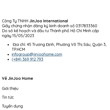
Công Ty TNHH
JinJoo International
Giấy chứng nhận đăng ký kinh doanh số 0317833360
Do sở kế hoạch và đầu tư Thành phố Hồ Chí Minh cấp
ngày 15/05/2023
Địa chỉ: 45 Trương Định, Phường Võ Thị Sáu, Quận 3,
TP.HCM
infogroup@jinjoohome.com
(+84) 369 912 793
Về JinJoo Home
Giới thiệu
Tin tức
Tuyển dụng