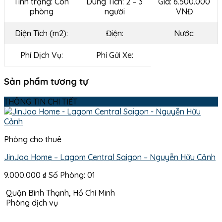
Tình trạng: Còn
Dung Tích: 2 – 3
Giá: 6.500.000
phòng
người
VNĐ
Diện Tích (m2):
Điện:
Nước:
Phí Dịch Vụ:
Phí Gửi Xe:
Sản phẩm tương tự
THÔNG TIN CHI TIẾT
Phòng cho thuê
JinJoo Home – Lagom Central Saigon – Nguyễn Hữu Cảnh
9.000.000
₫
Số Phòng: 01
Quận Bình Thạnh, Hồ Chí Minh
Phòng dịch vụ