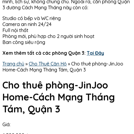
minh, lịch sự, không chung chủ. Ngoài ra, căn phòng Quận
3 đường Cách Mạng Tháng này còn có:
Studio có bếp và WC riêng
Camera an ninh 24/24
Full nội thất
Phòng mới, phù hợp cho 2 người sinh hoạt
Ban công siêu rộng
Xem thêm tất cả các phòng Quận 3:
Tại Đây
Trang chủ
»
Cho Thuê Căn Hộ
»
Cho thuê phòng-JinJoo
Home-Cách Mạng Tháng Tám, Quận 3
Cho thuê phòng-JinJoo
Home-Cách Mạng Tháng
Tám, Quận 3
Giá: