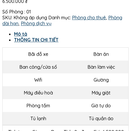
6.500.000
₫
Số Phòng : 01
SKU:
Không áp dụng
Danh mục:
Phòng cho thuê
,
Phòng
dài hạn
,
Phòng dịch vụ
Mô tả
THÔNG TIN CHI TIẾT
Bãi đỗ xe
Bàn ăn
Ban công/cửa sổ
Bàn làm việc
Wifi
Giường
Máy điều hoà
Máy giặt
Phòng tắm
Giờ tự do
Tủ lạnh
Tủ quần áo