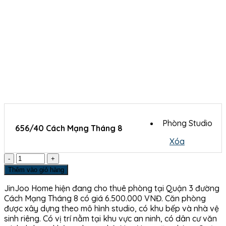
Phòng Studio
656/40 Cách Mạng Tháng 8
Xóa
Số
lượng
Thêm vào giỏ hàng
JinJoo Home hiện đang cho thuê phòng tại Quận 3 đường
Cách Mạng Tháng 8 có giá 6.500.000 VNĐ. Căn phòng
được xây dựng theo mô hình studio, có khu bếp và nhà vệ
sinh riêng. Có vị trí nằm tại khu vực an ninh, có dân cư văn