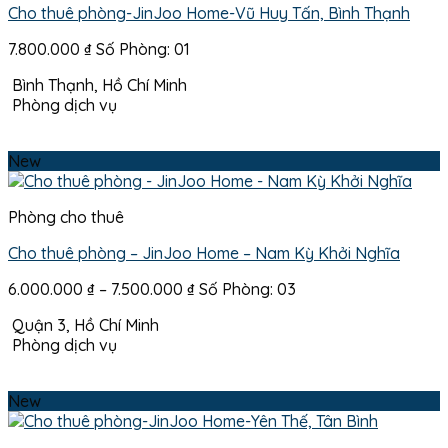
Cho thuê phòng-JinJoo Home-Vũ Huy Tấn, Bình Thạnh
7.800.000
₫
Số Phòng: 01
Bình Thạnh, Hồ Chí Minh
Phòng dịch vụ
New
Phòng cho thuê
Cho thuê phòng – JinJoo Home – Nam Kỳ Khởi Nghĩa
Khoảng
6.000.000
₫
–
7.500.000
₫
Số Phòng: 03
giá:
Quận 3, Hồ Chí Minh
từ
Phòng dịch vụ
6.000.000 ₫
đến
7.500.000 ₫
New