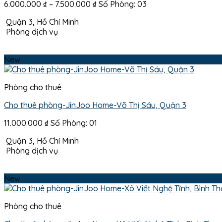
Khoảng
6.000.000
₫
–
7.500.000
₫
Số Phòng: 03
giá:
Quận 3, Hồ Chí Minh
từ
Phòng dịch vụ
6.000.000 ₫
đến
7.500.000 ₫
New
Phòng cho thuê
Cho thuê phòng-JinJoo Home-Võ Thị Sáu, Quận 3
11.000.000
₫
Số Phòng: 01
Quận 3, Hồ Chí Minh
Phòng dịch vụ
New
Phòng cho thuê