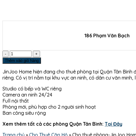
186 Phạm Văn Bạch
Số
lượng
Thêm vào giỏ hàng
JinJoo Home hiện đang cho thuê phòng tại Quận Tân Bình 
riêng. Có vị trí nằm tại khu vực an ninh, có dân cư văn mi
Studio có bếp và WC riêng
Camera an ninh 24/24
Full nội thất
Phòng mới, phù hợp cho 2 người sinh hoạt
Ban công siêu rộng
Xem thêm tất cả các phòng Quận Tân Bình:
Tại Đây
Trang chủ
»
Cho Thuê Căn Hộ
»
Cho thuê phòng-JinJoo Hom