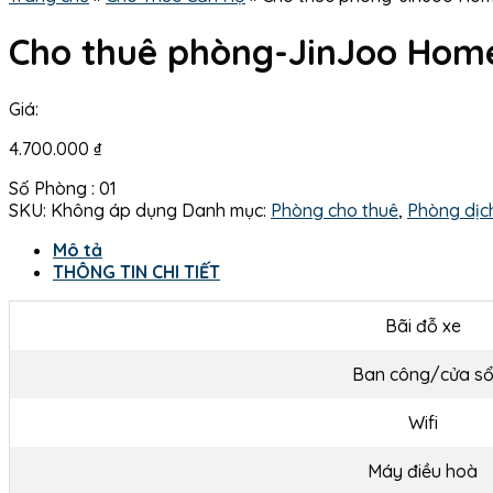
Cho thuê phòng-JinJoo Hom
Giá:
4.700.000
₫
Số Phòng : 01
SKU:
Không áp dụng
Danh mục:
Phòng cho thuê
,
Phòng dịc
Mô tả
THÔNG TIN CHI TIẾT
Bãi đỗ xe
Ban công/cửa s
Wifi
Máy điều hoà