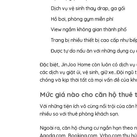
Dịch vụ vệ sinh thay drap, ga gối
Hồ bơi, phòng gym miễn phí
View ngắm không gian thành phố
Trang bị nhiều thiết bị cao cấp như bếp
Được tự do nấu ăn với những dụng cụ 
Đặc biệt, JinJoo Home còn luôn có dịch vụ 
các dịch vụ giặt ủi, vệ sinh, giữ xe…Đội n
chóng và kịp thời tất cả mọi vấn đề của k
Mức giá nào cho căn hộ thuê 
Với những tiện ích vô cùng nổi trội của căn
nhiều so với thuê phòng khách sạn.
Ngoài ra, căn hộ chung cư ngắn hạn theo n
Agoda.com, Booking.com, Vrbo.com thu hút