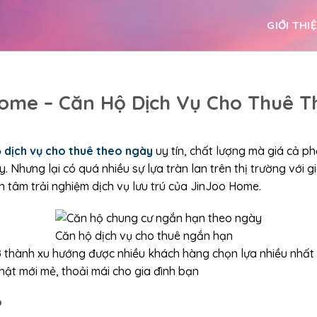
GIỚI THI
ome – Căn Hộ Dịch Vụ Cho Thuê 
 dịch vụ cho thuê theo ngày
uy tín, chất lượng mà giá cả ph
Nhưng lại có quá nhiều sự lựa tràn lan trên thị trường với giá
n tâm trải nghiệm dịch vụ lưu trú của JinJoo Home.
Căn hộ dịch vụ cho thuê ngắn hạn
 thành xu hướng được nhiều khách hàng chọn lựa nhiều nhất h
ật mới mẻ, thoải mái cho gia đình bạn
?