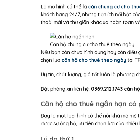
Là mô hình có thể là
căn chung cư cho thu
khách hàng 24/7, những tiện ích nổi bật c
thoải mái và thư giãn khác xa hoàn toàn v
Căn hộ chung cư cho thuê theo ngày
Nếu bạn còn chưa hình dung hay còn điều g
chọn lựa
căn hộ cho thuê theo ngày
tại T
Uy tín, chất lượng, giá tốt luôn là phươn
Đặt phòng xin liên hệ:
0369.212.1743
căn hộ
Căn hộ cho thuê ngắn hạn có g
Đây là một loại hình có thể nói khá mở mẻ 
được sự ủng hộ, ưu tiên chọn lựa của nhiều
Lý do thứ 1