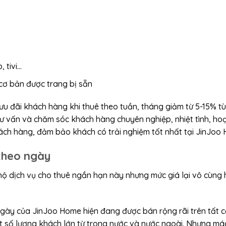
, tivi…
cơ bản được trang bị sẵn
ưu đãi khách hàng khi thuê theo tuần, tháng giảm từ 5-15% t
gũ tư vấn và chăm sóc khách hàng chuyên nghiệp, nhiệt tình, 
hách hàng, đảm bảo khách có trải nghiệm tốt nhất tại JinJoo
theo ngày
 hộ dịch vụ cho thuê ngắn hạn này nhưng mức giá lại vô cùng 
gày của JinJoo Home hiện đang được bán rộng rãi trên tất c
 số lượng khách lớn từ trong nước và nước ngoài. Nhưng má