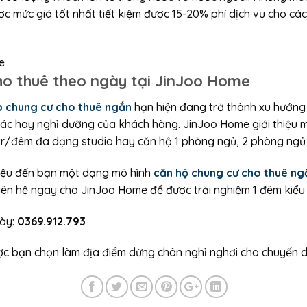
ợc mức giá tốt nhất tiết kiệm được 15-20% phí dịch vụ cho cá
e
 cho thuê theo ngày tại JinJoo Home
p chung cư cho thuê ngắn
hạn hiện đang trở thành xu hướng 
tác hay nghỉ dưỡng của khách hàng. JinJoo Home giới thiệu 
tr/đêm đa dạng studio hay căn hộ 1 phòng ngủ, 2 phòng ngủ
thiệu đến bạn một dạng mô hình
căn hộ chung cư cho thuê ng
liên hệ ngay cho JinJoo Home để được trải nghiệm 1 đêm kiểu
gày:
0369.912.793
ợc bạn chọn làm địa điểm dừng chân nghỉ nghơi cho chuyến du