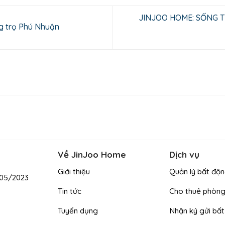
JINJOO HOME: SỐNG T
ng trọ Phú Nhuận
Về JinJoo Home
Dịch vụ
Giới thiệu
Quản lý bất độn
/05/2023
Tin tức
Cho thuê phòn
Tuyển dụng
Nhận ký gửi bấ