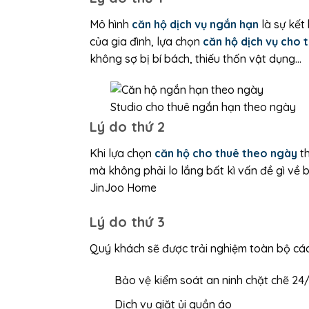
Mô hình
căn hộ dịch vụ ngắn hạn
là sự kết
của gia đình, lựa chọn
căn hộ dịch vụ cho 
không sợ bị bí bách, thiếu thốn vật dụng…
Studio cho thuê ngắn hạn theo ngày
Lý do thứ 2
Khi lựa chọn
căn hộ cho thuê theo ngày
th
mà không phải lo lắng bất kì vấn đề gì về
JinJoo Home
Lý do thứ 3
Quý khách sẽ được trải nghiệm toàn bộ các t
Bảo vệ kiểm soát an ninh chặt chẽ 24
Dịch vụ giặt ủi quần áo