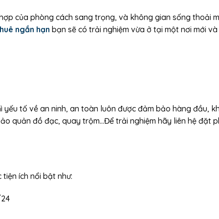
 hợp của phòng cách sang trọng, và không gian sống thoải má
thuê ngắn hạn
bạn sẽ có trải nghiệm vừa ở tại một nơi mới và
ì yếu tố về an ninh, an toàn luôn được đảm bảo hàng đầu, kh
 bảo quản đồ đạc, quay trộm…Để trải nghiệm hãy liên hệ đặt
iện ích nổi bật như:
/24