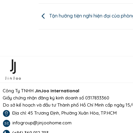
Tận hưởng tiện nghi hiện đại của phò
Công Ty TNHH
JinJoo International
Giấy chứng nhận đăng ký kinh doanh số 0317833360
Do sở kế hoạch và đầu tư Thành phố Hồ Chí Minh cấp ngày 15
Địa chỉ: 45 Trương Định, Phường Xuân Hòa, TP.HCM
infogroup@jinjoohome.com
(+84) 369 912 793