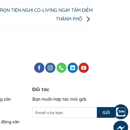
RỌN TIỆN NGHI CO-LIVING NGAY TÂM ĐIỂM
THÀNH PHỐ
Đối tác
g sản
Bạn muốn hợp tác môi giới.
g
t động sản