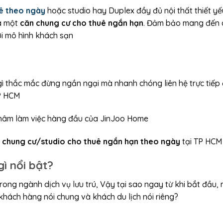
ê theo ngày
hoặc studio hay Duplex đầy đủ nội thất thiết y
ủa một
căn chung cư cho thuê ngắn hạn
. Đảm bảo mang đến 
ới mô hình khách sạn
ì thắc mắc đừng ngần ngại mà nhanh chóng liên hệ trực tiếp
P HCM
g châm làm việc hàng đầu của JinJoo Home
 chung cư/studio cho thuê ngắn hạn theo ngày
tại TP HCM
ì nổi bật?
trong ngành dịch vụ lưu trú, Vậy tại sao ngay từ khi bắt đầu,
 khách hàng nói chung và khách du lịch nói riêng?