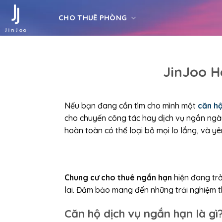
Skip
to
CHO THUÊ PHÒNG
content
JinJoo H
Nếu bạn đang cần tìm cho mình một
căn hộ
cho chuyến công tác hay dịch vụ ngắn ngày. 
hoàn toàn có thể loại bỏ mọi lo lắng, và yê
Chung cư cho thuê ngắn hạn
hiện đang trở
lai. Đảm bảo mang đến những trải nghiệm th
Căn hộ dịch vụ ngắn hạn là gì