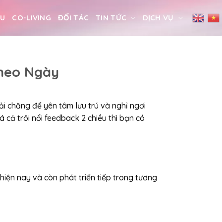
ỆU
CO-LIVING
ĐỐI TÁC
TIN TỨC
DỊCH VỤ
Theo Ngày
ải chăng để yên tâm lưu trú và nghỉ ngơi
 cả trôi nổi feedback 2 chiều thì bạn có
iện nay và còn phát triển tiếp trong tương