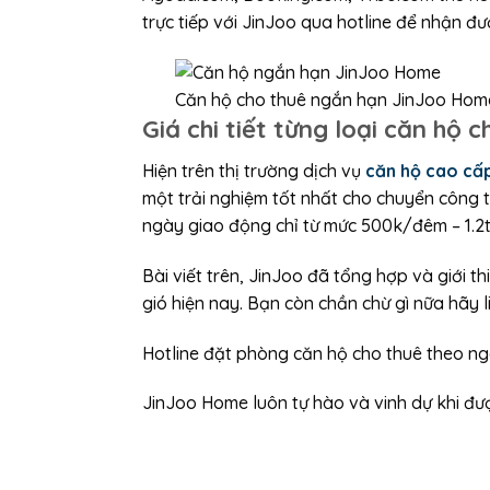
trực tiếp với JinJoo qua hotline để nhận đư
Căn hộ cho thuê ngắn hạn JinJoo Hom
Giá chi tiết từng loại căn hộ
Hiện trên thị trường dịch vụ
căn hộ cao cấ
một trải nghiệm tốt nhất cho chuyển công 
ngày giao động chỉ từ mức 500k/đêm – 1.2
Bài viết trên, JinJoo đã tổng hợp và giới 
gió hiện nay. Bạn còn chần chừ gì nữa hãy 
Hotline đặt phòng căn hộ cho thuê theo n
JinJoo Home luôn tự hào và vinh dự khi đư