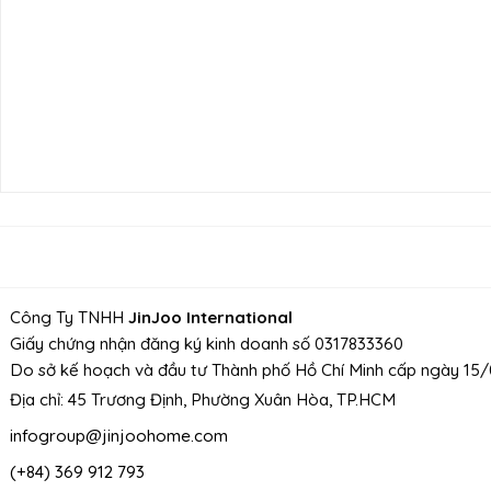
Công Ty TNHH
JinJoo International
Giấy chứng nhận đăng ký kinh doanh số 0317833360
Do sở kế hoạch và đầu tư Thành phố Hồ Chí Minh cấp ngày 15
Địa chỉ: 45 Trương Định, Phường Xuân Hòa, TP.HCM
infogroup@jinjoohome.com
(+84) 369 912 793