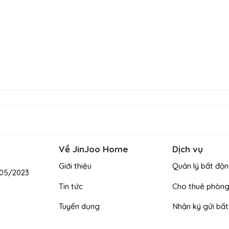
Về JinJoo Home
Dịch vụ
Giới thiệu
Quản lý bất độn
/05/2023
Tin tức
Cho thuê phòn
Tuyển dụng
Nhận ký gửi bấ