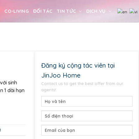
U
CO-LIVING
ĐỐI TÁC
TIN TỨC
DỊCH VỤ
Đăng ký cộng tác viên tại
JinJoo Home
với sinh
Contact us to get the best offer from our
agents!
n 1 dài hạn
1