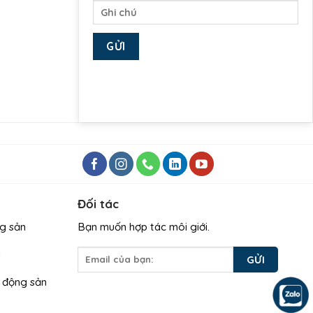
Đối tác
g sản
Bạn muốn hợp tác môi giới.
g
t động sản