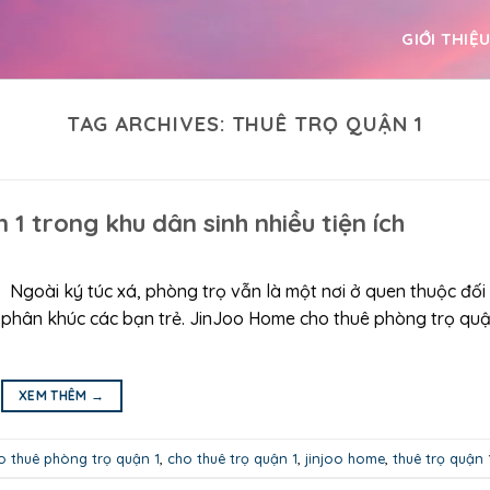
GIỚI THIỆ
TAG ARCHIVES:
THUÊ TRỌ QUẬN 1
1 trong khu dân sinh nhiều tiện ích
Ngoài ký túc xá, phòng trọ vẫn là một nơi ở quen thuộc đối 
ở phân khúc các bạn trẻ. JinJoo Home cho thuê phòng trọ quậ
XEM THÊM
→
o thuê phòng trọ quận 1
,
cho thuê trọ quận 1
,
jinjoo home
,
thuê trọ quận 