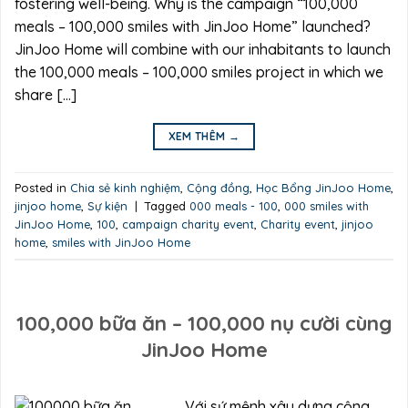
fostering well-being. Why is the campaign “100,000
meals – 100,000 smiles with JinJoo Home” launched?
JinJoo Home will combine with our inhabitants to launch
the 100,000 meals – 100,000 smiles project in which we
share […]
XEM THÊM
→
Posted in
Chia sẻ kinh nghiệm
,
Cộng đồng
,
Học Bổng JinJoo Home
,
jinjoo home
,
Sự kiện
|
Tagged
000 meals - 100
,
000 smiles with
JinJoo Home
,
100
,
campaign charity event
,
Charity event
,
jinjoo
home
,
smiles with JinJoo Home
100,000 bữa ăn – 100,000 nụ cười cùng
JinJoo Home
Với sứ mệnh xây dựng cộng