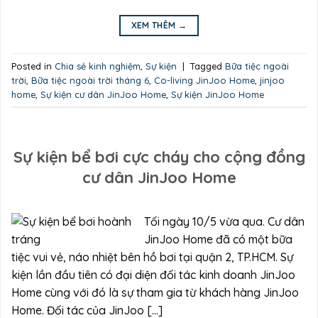
XEM THÊM
→
Posted in
Chia sẻ kinh nghiệm
,
Sự kiện
|
Tagged
Bữa tiệc ngoài
trời
,
Bữa tiệc ngoài trời tháng 6
,
Co-living JinJoo Home
,
jinjoo
home
,
Sự kiện cư dân JinJoo Home
,
Sự kiện JinJoo Home
Sự kiện bể bơi cực cháy cho cộng đồng
cư dân JinJoo Home
Tối ngày 10/5 vừa qua. Cư dân
JinJoo Home đã có một bữa
tiệc vui vẻ, náo nhiệt bên hồ bơi tại quận 2, TP.HCM. Sự
kiện lần đầu tiên có đại diện đối tác kinh doanh JinJoo
Home cùng với đó là sự tham gia từ khách hàng JinJoo
Home. Đối tác của JinJoo […]