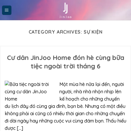
Skip
to
content
CATEGORY ARCHIVES:
SỰ KIỆN
Cư dân JinJoo Home đón hè cùng bữa
tiệc ngoài trời tháng 6
Một mùa hè nữa lại đến, người
người, nhà nhà nhộn nhịp lên
kế hoạch cho những chuyến
du lịch đây đó cùng gia đình, bạn bè. Nhưng có một điều
không phải ai cũng có nhiều thời gian cho những chuyến
đi dài ngày hay những cuộc vui cùng đám bạn. Thấu hiểu
được […]