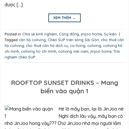
được […]
XEM THÊM
→
Posted in
Chia sẻ kinh nghiệm
,
Cộng đồng
,
jinjoo home
,
Sự kiện
|
Tagged
căn hộ coliving
,
Chèo SUP trên sông Sài Gòn
,
cho thuê căn
hộ coliving
,
cho thuê căn hộ dịch vụ
,
co-living
,
coliving
,
coliving hồ
chí minh
,
coliving ho chi minh
,
coliving viet nam
,
jinjoo home
,
Trải
nghiệm chèo SUP
ROOFTOP SUNSET DRINKS – Mang
biển vào quận 1
Hé lô mấy bạn, lại là JinJoo nè
Nghỉ dịch lâu vậy, mấy bạn có
nhớ JinJoo hong vậy??? Chứ JinJoo nhớ mọi người lắm