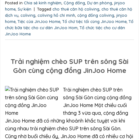
Posted in
Chia sẻ kinh nghiệm
,
Cộng đồng
,
Dự án phòng
,
jinjoo
home
,
Sự kiện
|
Tagged
cho thuê căn hộ coliving
,
cho thuê căn hộ
dịch vụ
,
coliving
,
coliving hồ chí minh
,
cộng đồng coliving
,
jinjoo
home
,
Tiệc của JinJoo Home
,
Tổ chứ tiệc tối cùng JinJoo Home
,
Tổ
chức bữa tiệc cho cư dân JinJoo Hom
,
Tổ chức tiệc cho cư dân
JinJoo Home
Trải nghiệm chèo SUP trên sông Sài
Gòn cùng cộng đồng JinJoo Home
Trải nghiệm chèo SUP trên
sông Sài Gòn cùng cộng đồng
JinJoo Home Một chiều cuối
tháng 3 vừa qua, cộng đồng
JinJoo Home đã có những khoảnh khắc tuyệt vời khi
cùng nhau trải nghiệm chèo SUP trên sông Sài Gòn.
Cũng nhờ buổi chiều ấy, JinJoo Home đã có nhiều cơ hội