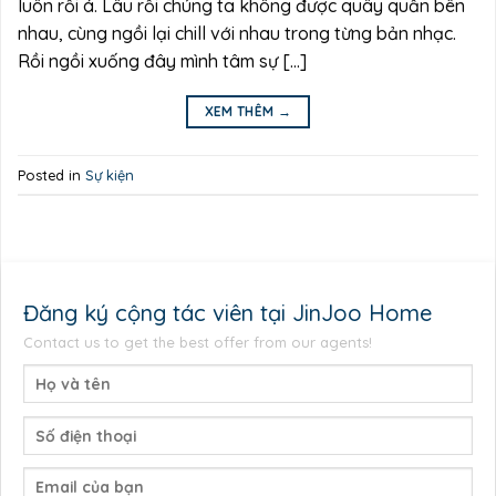
luôn rồi á. Lâu rồi chúng ta không được quây quần bên
nhau, cùng ngồi lại chill với nhau trong từng bản nhạc.
Rồi ngồi xuống đây mình tâm sự […]
XEM THÊM
→
Posted in
Sự kiện
Đăng ký cộng tác viên tại JinJoo Home
Contact us to get the best offer from our agents!