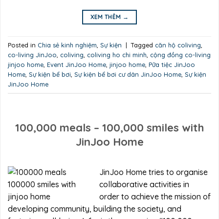
XEM THÊM
→
Posted in
Chia sẻ kinh nghiệm
,
Sự kiện
|
Tagged
căn hộ coliving
,
co-living JinJoo
,
coliving
,
coliving ho chi minh
,
cộng đồng co-living
jinjoo home
,
Event JinJoo Home
,
jinjoo home
,
Pữa tiệc JinJoo
Home
,
Sự kiện bể bơi
,
Sự kiện bể bơi cư dân JinJoo Home
,
Sự kiện
JinJoo Home
100,000 meals – 100,000 smiles with
JinJoo Home
JinJoo Home tries to organise
collaborative activities in
order to achieve the mission of
developing community, building the society, and