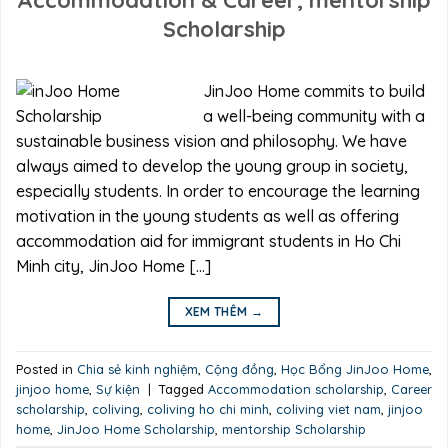
Accommodation & Career, mentorship
Scholarship
JinJoo Home commits to build
a well-being community with a
sustainable business vision and philosophy. We have
always aimed to develop the young group in society,
especially students. In order to encourage the learning
motivation in the young students as well as offering
accommodation aid for immigrant students in Ho Chi
Minh city, JinJoo Home […]
XEM THÊM
→
Posted in
Chia sẻ kinh nghiệm
,
Cộng đồng
,
Học Bổng JinJoo Home
,
jinjoo home
,
Sự kiện
|
Tagged
Accommodation scholarship
,
Career
scholarship
,
coliving
,
coliving ho chi minh
,
coliving viet nam
,
jinjoo
home
,
JinJoo Home Scholarship
,
mentorship Scholarship