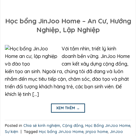
Học bổng JinJoo Home – An Cư, Hướng
Nghiệp, Lập Nghiệp
Với tầm nhìn, triết lý kinh
doanh bền vững. JinJoo Home
cam kết xây dựng cộng đồng,
kiến tạo an sinh. Ngoài ra, chúng tôi đã đang và luôn
nhắm đến mục tiêu tiếp cận, chăm sóc, đào tạo và phát
triển đối tượng khách hàng trẻ, các bạn sinh viên. Để
khích lệ tinh […]
XEM THÊM
→
Posted in
Chia sẻ kinh nghiệm
,
Cộng đồng
,
Học Bổng JinJoo Home
,
Sự kiện
|
Tagged
Học bổng JinJoo Home
,
jinjoo home
,
JinJoo