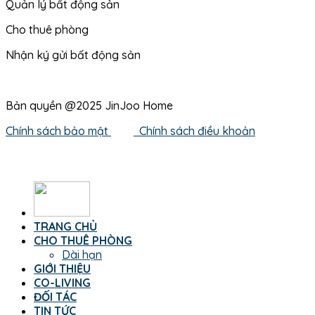
Quản lý bất động sản
Cho thuê phòng
Nhận ký gửi bất động sản
Bản quyền @2025 JinJoo Home
Chính sách bảo mật
Chính sách điều khoản
TRANG CHỦ
CHO THUÊ PHÒNG
Dài hạn
GIỚI THIỆU
CO-LIVING
ĐỐI TÁC
TIN TỨC