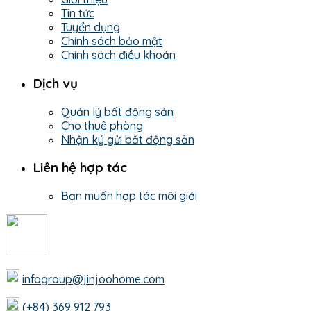
Tin tức
Tuyển dụng
Chính sách bảo mật
Chính sách điều khoản
Dịch vụ
Quản lý bất động sản
Cho thuê phòng
Nhận ký gửi bất động sản
Liên hệ hợp tác
Bạn muốn hợp tác môi giới
infogroup@jinjoohome.com
(+84) 369 912 793