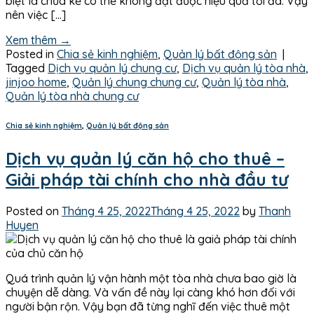
biệt là chưa kể có thể không đạt được hiệu quả tối đa. Vậy
nên việc […]
Xem thêm
→
Posted in
Chia sẻ kinh nghiệm
,
Quản lý bất động sản
|
Tagged
Dịch vụ quản lý chung cư
,
Dịch vụ quản lý tòa nhà
,
jinjoo home
,
Quản lý chung chung cư
,
Quản lý tòa nhà
,
Quản lý tòa nhà chung cư
Chia sẻ kinh nghiệm
,
Quản lý bất động sản
Dịch vụ quản lý căn hộ cho thuê –
Giải pháp tài chính cho nhà đầu tư
Posted on
Tháng 4 25, 2022
Tháng 4 25, 2022
by
Thanh
Huyen
Quá trình quản lý vận hành một tòa nhà chưa bao giờ là
chuyện dễ dàng. Và vấn đề này lại càng khó hơn đối với
người bận rộn. Vậy bạn đã từng nghĩ đến việc thuê một