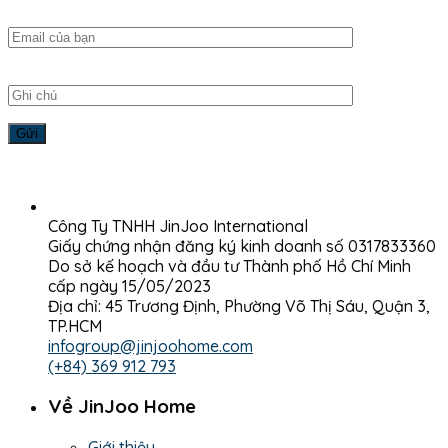
Công Ty TNHH JinJoo International
Giấy chứng nhận đăng ký kinh doanh số 0317833360
Do sở kế hoạch và đầu tư Thành phố Hồ Chí Minh
cấp ngày 15/05/2023
Địa chỉ: 45 Trương Định, Phường Võ Thị Sáu, Quận 3,
TP.HCM
infogroup@jinjoohome.com
(+84) 369 912 793
Về JinJoo Home
Giới thiệu