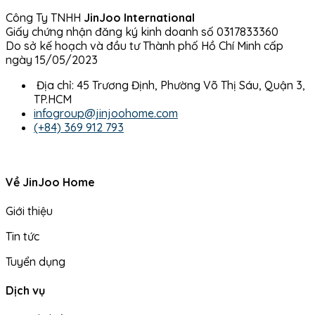
Công Ty TNHH
JinJoo International
Giấy chứng nhận đăng ký kinh doanh số 0317833360
Do sở kế hoạch và đầu tư Thành phố Hồ Chí Minh cấp
ngày 15/05/2023
Địa chỉ: 45 Trương Định, Phường Võ Thị Sáu, Quận 3,
TP.HCM
infogroup@jinjoohome.com
(+84) 369 912 793
Về JinJoo Home
Giới thiệu
Tin tức
Tuyển dụng
Dịch vụ