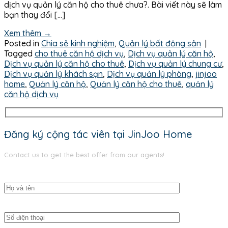
dịch vụ quản lý căn hộ cho thuê chưa?. Bài viết này sẽ làm
bạn thay đổi […]
Xem thêm
→
Posted in
Chia sẻ kinh nghiệm
,
Quản lý bất động sản
|
Tagged
cho thuê căn hộ dịch vụ
,
Dịch vụ quản lý căn hộ
,
Dịch vụ quản lý căn hộ cho thuê
,
Dịch vụ quản lý chung cư
,
Dịch vụ quản lý khách sạn
,
Dịch vụ quản lý phòng
,
jinjoo
home
,
Quản lý căn hộ
,
Quản lý căn hộ cho thuê
,
quản lý
căn hộ dịch vụ
Đăng ký cộng tác viên tại JinJoo Home
Contact us to get the best offer from our agents!