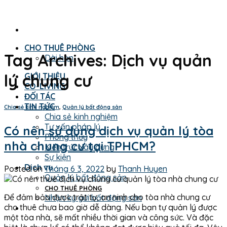
Skip
to
content
CHO THUÊ PHÒNG
Tag Archives:
Dịch vụ quản
Dài hạn
lý chung cư
GIỚI THIỆU
CO-LIVING
ĐỐI TÁC
TIN TỨC
Chia sẻ kinh nghiệm
,
Quản lý bất động sản
Chia sẻ kinh nghiệm
Tư vấn pháp lý
Có nên sử dụng dịch vụ quản lý tòa
Phong thủy
nhà chung cư tại TPHCM?
Kiến trúc xây dựng
Sự kiện
Dịch vụ
Posted on
Tháng 6 3, 2022
by
Thanh Huyen
Quản lý bất động sản
CHO THUÊ PHÒNG
Để đảm bảo được trật tự, an ninh cho tòa nhà chung cư
Nhận ký gửi bất động sản
cho thuê chưa bao giờ dễ dàng. Nếu bạn tự quản lý được
một tòa nhà, sẽ mất nhiều thời gian và công sức. Và đặc