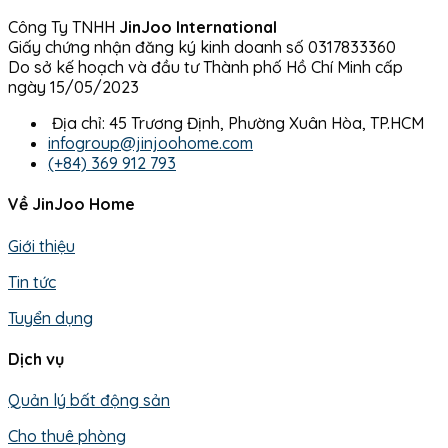
Công Ty TNHH
JinJoo International
Giấy chứng nhận đăng ký kinh doanh số 0317833360
Do sở kế hoạch và đầu tư Thành phố Hồ Chí Minh cấp
ngày 15/05/2023
Địa chỉ: 45 Trương Định, Phường Xuân Hòa, TP.HCM
infogroup@jinjoohome.com
(+84) 369 912 793
Về JinJoo Home
Giới thiệu
Tin tức
Tuyển dụng
Dịch vụ
Quản lý bất động sản
Cho thuê phòng