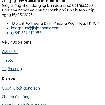
Công Ty TNHH
JinJoo International
Giấy chứng nhận đăng ký kinh doanh số 0317833360
Do sở kế hoạch và đầu tư Thành phố Hồ Chí Minh cấp
ngày 15/05/2023
Địa chỉ: 45 Trương Định, Phường Xuân Hòa, TP.HCM
infogroup@jinjoohome.com
(+84) 369 912 793
Về JinJoo Home
Giới thiệu
Tin tức
Tuyển dụng
Dịch vụ
Quản lý bất động sản
Cho thuê phòng
Nhận ký gửi bất động sản