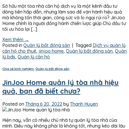
Sở hữu một tòa nhà căn hộ dịch vụ là một kênh đầu tư
dòng tiền hấp dẫn, nhưng làm sao để vận hành hiệu quả
mà không tốn thời gian, công sức và lo ngại rủi ro? JinJoo
Home chính là người đồng hành chiến lược giúp Chủ đầu tư
tối ưu hóa lợi […]
Xem thêm
→
Posted in
Quản lý bất động sản
|
Tagged
Dịch vụ quản lý
căn hộ cho thuê
,
jinjoo home
,
Quản lý bất động sản
,
Quản
lý bds
,
Quản lý căn hộ
Chia sẻ kinh nghiệm
,
Quản lý bất động sản
JinJoo Home quản lý tòa nhà hiệu
quả, bạn đã biết chưa?
Posted on
Tháng 6 20, 2022
by
Thanh Huyen
Hiện nay, vẫn có nhiều chủ nhà tự quản lý tòa nhà của
mình. Điều này không phải là không tốt, nhưng kéo dài lâu