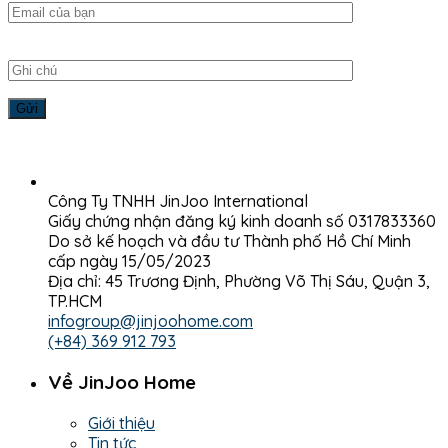
Công Ty TNHH JinJoo International
Giấy chứng nhận đăng ký kinh doanh số 0317833360
Do sở kế hoạch và đầu tư Thành phố Hồ Chí Minh
cấp ngày 15/05/2023
Địa chỉ: 45 Trương Định, Phường Võ Thị Sáu, Quận 3,
TP.HCM
infogroup@jinjoohome.com
(+84) 369 912 793
Về JinJoo Home
Giới thiệu
Tin tức