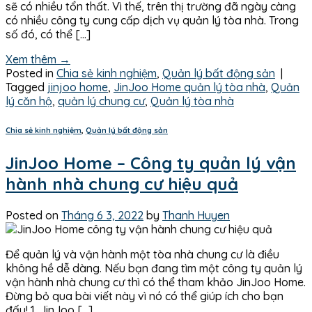
sẽ có nhiều tổn thất. Vì thế, trên thị trường đã ngày càng
có nhiều công ty cung cấp dịch vụ quản lý tòa nhà. Trong
số đó, có thể […]
Xem thêm
→
Posted in
Chia sẻ kinh nghiệm
,
Quản lý bất động sản
|
Tagged
jinjoo home
,
JinJoo Home quản lý tòa nhà
,
Quản
lý căn hộ
,
quản lý chung cư
,
Quản lý tòa nhà
Chia sẻ kinh nghiệm
,
Quản lý bất động sản
JinJoo Home – Công ty quản lý vận
hành nhà chung cư hiệu quả
Posted on
Tháng 6 3, 2022
by
Thanh Huyen
Để quản lý và vận hành một tòa nhà chung cư là điều
không hề dễ dàng. Nếu bạn đang tìm một công ty quản lý
vận hành nhà chung cư thì có thể tham khảo JinJoo Home.
Đừng bỏ qua bài viết này vì nó có thể giúp ích cho bạn
đấy! 1. JinJoo […]