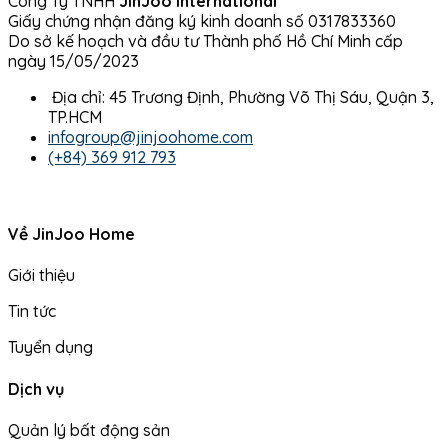
Công Ty TNHH
JinJoo International
Giấy chứng nhận đăng ký kinh doanh số 0317833360
Do sở kế hoạch và đầu tư Thành phố Hồ Chí Minh cấp
ngày 15/05/2023
Địa chỉ: 45 Trương Định, Phường Võ Thị Sáu, Quận 3,
TP.HCM
infogroup@jinjoohome.com
(+84) 369 912 793
Về JinJoo Home
Giới thiệu
Tin tức
Tuyển dụng
Dịch vụ
Quản lý bất động sản