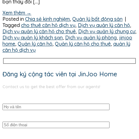
bạn thay đổi […]
Xem thêm
→
Posted in
Chia sẻ kinh nghiệm
,
Quản lý bất động sản
|
Tagged
cho thuê căn hộ dịch vụ
,
Dịch vụ quản lý căn hộ
,
Dịch vụ quản lý căn hộ cho thuê
,
Dịch vụ quản lý chung cư
,
Dịch vụ quản lý khách sạn
,
Dịch vụ quản lý phòng
,
jinjoo
home
,
Quản lý căn hộ
,
Quản lý căn hộ cho thuê
,
quản lý
căn hộ dịch vụ
Đăng ký cộng tác viên tại JinJoo Home
Contact us to get the best offer from our agents!