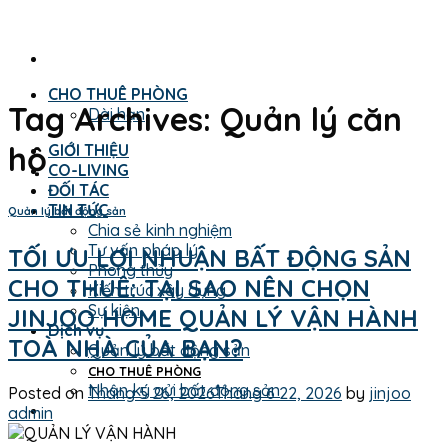
Skip
to
content
CHO THUÊ PHÒNG
Tag Archives:
Quản lý căn
Dài hạn
hộ
GIỚI THIỆU
CO-LIVING
ĐỐI TÁC
TIN TỨC
Quản lý bất động sản
Chia sẻ kinh nghiệm
Tư vấn pháp lý
TỐI ƯU LỢI NHUẬN BẤT ĐỘNG SẢN
Phong thủy
CHO THUÊ: TẠI SAO NÊN CHỌN
Kiến trúc xây dựng
Sự kiện
JINJOO HOME QUẢN LÝ VẬN HÀNH
Dịch vụ
TOÀ NHÀ CỦA BẠN?
Quản lý bất động sản
CHO THUÊ PHÒNG
Nhận ký gửi bất động sản
Posted on
Tháng 5 26, 2026
Tháng 6 22, 2026
by
jinjoo
admin