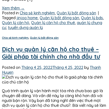
Xem thêm
→
Posted in
Chia sẻ kinh nghiệm
,
Quản lý bất động sản
|
Tagged
jinjoo home
,
Quản lý bất động sản
,
Quản lý bds
,
Quản lý căn hộ
,
Quản lý căn hộ cho thuê
,
quản lý chung
cư
,
tuyển dụng quản lý
Chia sẻ kinh nghiệm
,
Quản lý bất động sản
Dịch vụ quản lý căn hộ cho thuê –
Giải pháp tài chính cho nhà đầu tư
Posted on
Tháng 4 25, 2022
Tháng 4 25, 2022
by
Thanh
Huyen
Quá trình quản lý vận hành một tòa nhà chưa bao giờ là
chuyện dễ dàng. Và vấn đề này lại càng khó hơn đối với
người bận rộn. Vậy bạn đã từng nghĩ đến việc thuê một
dịch vụ quản lý căn hộ cho thuê chưa?. Bài viết này sẽ làm