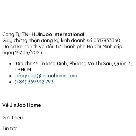
Công Ty TNHH
JinJoo International
Giấy chứng nhận đăng ký kinh doanh số 0317833360
Do sở kế hoạch và đầu tư Thành phố Hồ Chí Minh cấp
ngày 15/05/2023
Địa chỉ: 45 Trương Định, Phường Võ Thị Sáu, Quận 3,
TP.HCM
infogroup@jinjoohome.com
(+84) 369 912 793
Về JinJoo Home
Giới thiệu
Tin tức