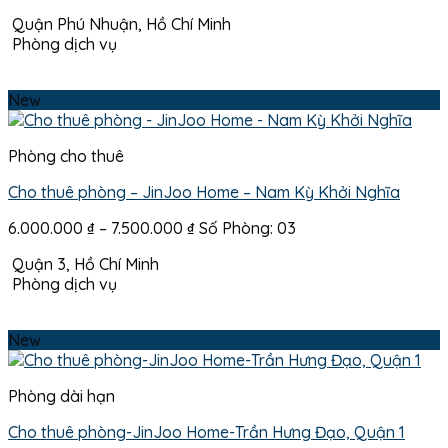
Quận Phú Nhuận, Hồ Chí Minh
Phòng dịch vụ
New
Phòng cho thuê
Cho thuê phòng – JinJoo Home – Nam Kỳ Khởi Nghĩa
Khoảng
6.000.000
₫
–
7.500.000
₫
Số Phòng: 03
giá:
Quận 3, Hồ Chí Minh
từ
Phòng dịch vụ
6.000.000 ₫
đến
7.500.000 ₫
New
Phòng dài hạn
Cho thuê phòng-JinJoo Home-Trần Hưng Đạo, Quận 1