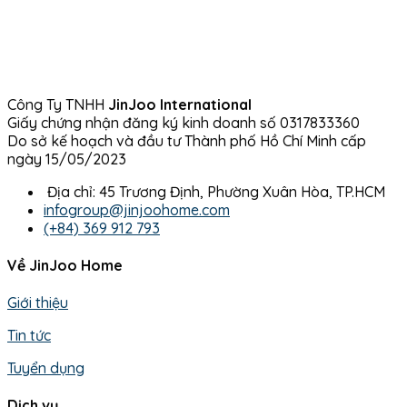
Công Ty TNHH
JinJoo International
Giấy chứng nhận đăng ký kinh doanh số 0317833360
Do sở kế hoạch và đầu tư Thành phố Hồ Chí Minh cấp
ngày 15/05/2023
Địa chỉ: 45 Trương Định, Phường Xuân Hòa, TP.HCM
infogroup@jinjoohome.com
(+84) 369 912 793
Về JinJoo Home
Giới thiệu
Tin tức
Tuyển dụng
Dịch vụ