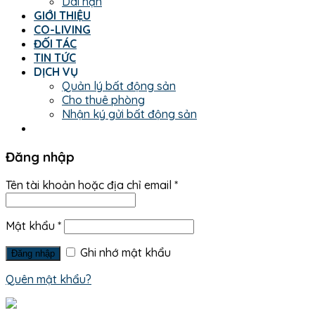
Dài hạn
GIỚI THIỆU
CO-LIVING
ĐỐI TÁC
TIN TỨC
DỊCH VỤ
Quản lý bất động sản
Cho thuê phòng
Nhận ký gửi bất động sản
Đăng nhập
Tên tài khoản hoặc địa chỉ email
*
Mật khẩu
*
Ghi nhớ mật khẩu
Đăng nhập
Quên mật khẩu?