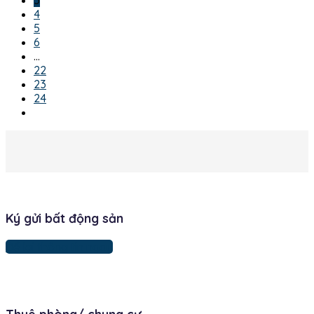
4
5
6
…
22
23
24
Ký gửi bất động sản
Để lại thông tin ngay
Thuê phòng/ chung cư