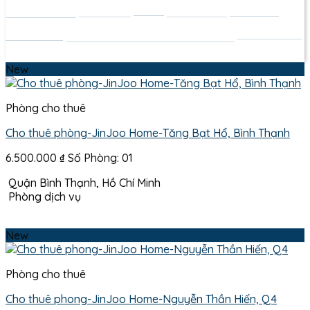
Quận 3
Quận 7
Quận 4
Quận 8
Quận 5
Quận Bình Thạnh
Quận 10
Quận Gò Vấp
Quận Phú Nhuận
Quận Tân Bình
New
Phòng cho thuê
Cho thuê phòng-JinJoo Home-Tăng Bạt Hổ, Bình Thạnh
6.500.000
₫
Số Phòng: 01
Quận Bình Thạnh, Hồ Chí Minh
Phòng dịch vụ
New
Phòng cho thuê
Cho thuê phong-JinJoo Home-Nguyễn Thần Hiến, Q4